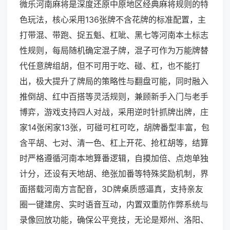
微乐河南麻将是深度还原中原地区经典麻将规则的特
色玩法，核心采用136张牌不含花牌的标准配置，主
打带混、带跑、捉五魁、杠呲、黑七等河南本土标志
性规则，每局随机确定混子牌，混子可作为万能牌替
代任意牌组胡，但不可用于吃、碰、杠，也不能打
出，极大提升了牌局的策略性与翻盘可能，同时融入
推倒胡、红中百搭等灵活规则，兼顾新手入门与老手
博弈，游戏支持四人对战，采用逆时针抓牌出牌，庄
家14张闲家13张，可碰可杠可吃，胡牌番型丰富，包
含平胡、七对、清一色、杠上开花、抢杠胡等，结算
时严格遵循河南本地算番逻辑，自摸加倍、点炮单独
计分，还设有天地胡、绝张加番等特殊奖励机制，界
面搭载河南方言配音，3D牌桌质感逼真，支持亲友
圈一键建房、实时语音互动，内置双重防作弊系统与
录像回放功能，确保公平竞技，无论是郑州、洛阳、