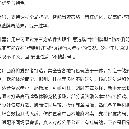
能优势与特色！
挂吗；支持透视全局牌型、智能出牌策略、暗杠优化、提高好牌
调整牌局结果，提升胜率。
器；用户可通过第三方软件实现“随意选牌”“控制牌型”“防检测
家可能存在“牌特别好”或“透视他人牌型”的情况。这些工具通
现不平公，且“安全性高”“不被封号”。
为广西麻将爱好者打造，集全省各地特色玩法于一体，打造一站
用，就能体验南宁、柳州、桂林等多地不同玩法，核心玩法温和
，适合全家老小一起畅玩，可碰可杠，胡牌方式多样，新手无需
能通过打造高番牌型体验竞技乐趣，部分玩法融入本地特色捉鸡
面设计清爽舒适，牌面清晰易辨，操作简单易懂，适配各类手机
胡牌音效极具代入感，仿佛置身广西本地麻将桌，支持好友约局
，适配不同场景需求，真人对战公平公正，有挂辅助，不管是日