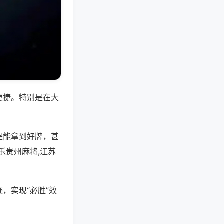
便捷。特别是在大
是能拿到好牌，甚
乐贵州麻将,江苏
，实现“必胜”效
。