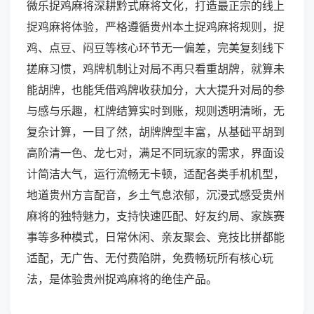
微乐捉鸡麻将深耕黔式麻将文化，打造最正宗的线上
捉鸡麻将体验，严格遵循贵州本土捉鸡麻将规则，捉
鸡、点豆、闷豆等核心环节无一偏差，完美复刻线下
搓麻习惯，鸡牌机制让对局不再只看重胡牌，就算未
能胡牌，也能凭借鸡牌收获加分，大大提升对局的参
与感与乐趣，杠牌结算实时到账，规则透明清晰，无
复杂计算，一目了然，胡牌牌型丰富，从基础平胡到
高阶清一色、龙七对，满足不同玩家的需求，界面设
计简洁大气，运行流畅无卡顿，适配各类手机机型，
地道贵州方言配音，乡土气息浓郁，沉浸式感受贵州
麻将的独特魅力，支持快速匹配、好友约局、家族赛
事等多种模式，日常休闲、亲友聚会、竞技比拼都能
适配，无广告、无付费陷阱，免费畅玩所有核心玩
法，是体验贵州捉鸡麻将的绝佳产品。