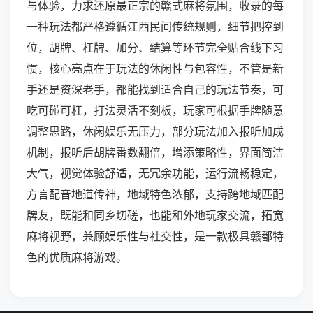
与体验，力求还原最正宗的赣式麻将氛围，收录的每
一种玩法都严格遵循江西民间传统规则，细节把控到
位，胡牌、杠牌、加分、结算等环节完全贴合线下习
惯，核心亮点在于玩法的休闲性与包容性，不管是新
手还是资深老手，都能找到适合自己的玩法节奏，可
吃可碰可杠，打法灵活不刻板，玩家可根据手牌随意
调整思路，休闲娱乐无压力，部分玩法加入报听加成
机制，报听后胡牌番数翻倍，增添策略性，界面简洁
大气，视觉体验舒适，无冗余功能，运行流畅稳定，
方言配音地道传神，地域特色浓郁，支持跨地域匹配
牌友，既能和同乡切磋，也能和外地玩家交流，拓宽
麻将视野，兼顾娱乐性与社交性，是一款极具赣鄱特
色的优质麻将游戏。