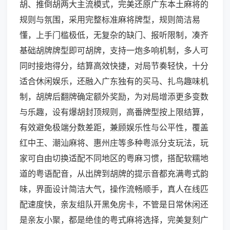
胡、推倒胡两大主流模式，完美还原广东本土麻将的
规则与氛围，采用完整标准麻将牌型，规则简洁易
懂，上手门槛极低，无复杂的缺门、报听限制，凑齐
基础胡牌牌型即可胡牌，支持一炮多响机制，多人可
同时接炮得分，结算高效快捷，对局节奏轻快，十分
适合休闲娱乐，还融入广东独有的买马、扎鸟趣味机
制，胡牌后翻牌确定额外奖励，为对局增添更多变数
与乐趣，设有爆胡封顶规则，高番牌型按上限结算，
有效避免极端分数差距，兼顾娱乐性与公平性，覆盖
红中王、潮汕麻将、惠州庄等多种粤派分支玩法，玩
家可自由切换适配不同地区的粤麻习惯，搭配软糯地
道的粤语配音，从出牌到胡牌的提示音都充满粤式韵
味，界面设计简洁大气，操作流畅顺手，真人在线匹
配速度快，亲友组队开黑免房卡，不管是日常休闲还
是亲友小聚，都是绝佳的粤式麻将选择，完美复刻广