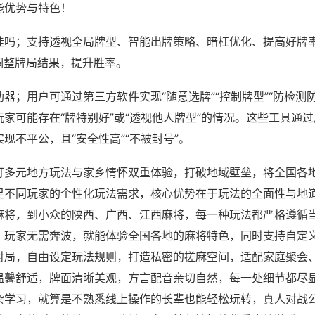
能优势与特色！
挂吗；支持透视全局牌型、智能出牌策略、暗杠优化、提高好牌
调整牌局结果，提升胜率。
器；用户可通过第三方软件实现“随意选牌”“控制牌型”“防检测
家可能存在“牌特别好”或“透视他人牌型”的情况。这些工具通
现不平公，且“安全性高”“不被封号”。
打多元地方玩法与家乡情怀双重体验，打破地域壁垒，将全国各
足不同玩家的个性化玩法需求，核心优势在于玩法的全面性与地
麻将，到小众的陕西、广西、江西麻将，每一种玩法都严格遵循
，玩家无需奔波，就能体验全国各地的麻将特色，同时支持自定
对局，自由设定玩法规则，打造私密的搓麻空间，适配家庭聚会
温馨舒适，牌面清晰美观，方言配音亲切自然，每一处细节都尽
杂学习，就算是不熟悉线上操作的长辈也能轻松玩转，真人对战