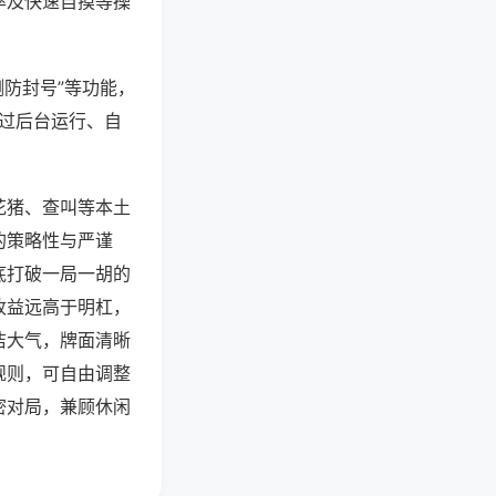
率及快速自摸等操
测防封号”等功能，
通过后台运行、自
花猪、查叫等本土
的策略性与严谨
底打破一局一胡的
收益远高于明杠，
洁大气，牌面清晰
规则，可自由调整
密对局，兼顾休闲