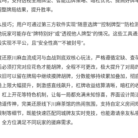
挂吗；支持透视全局牌型、智能出牌策略、暗杠优化、提高好牌
调整牌局结果，提升胜率。
技巧；用户可通过第三方软件实现“随意选牌”“控制牌型”“防检
玩家可能存在“牌特别好”或“透视他人牌型”的情况。这些工具
实现不平公，且“安全性高”“不被封号”。
度还原川麻血流成河与血战到底双核心玩法，严格遵循定缺、查
后必须打完对应花色才能胡牌，全程不可更改，极大提升了对局
依旧可以留在牌局中继续摸牌胡牌，分数能够持续累加叠加，彻
益上限大幅提升，刺激感直线飙升，杠牌收益结算清晰，暗杠的
、杠上开花等特色机制，让每一局都充满未知惊喜，界面设计简
地道传神，完美还原线下川麻茶馆的热闹氛围，支持自定义房间
限制等细节，既能快速匹配同城牌友实时竞技，也能邀请亲友私
，全方位满足不同玩家的搓麻需求。