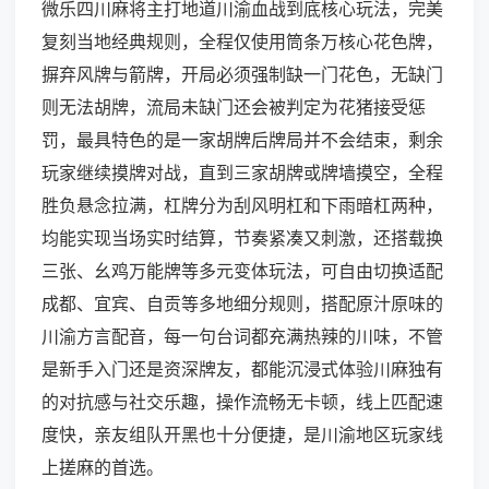
微乐四川麻将主打地道川渝血战到底核心玩法，完美
复刻当地经典规则，全程仅使用筒条万核心花色牌，
摒弃风牌与箭牌，开局必须强制缺一门花色，无缺门
则无法胡牌，流局未缺门还会被判定为花猪接受惩
罚，最具特色的是一家胡牌后牌局并不会结束，剩余
玩家继续摸牌对战，直到三家胡牌或牌墙摸空，全程
胜负悬念拉满，杠牌分为刮风明杠和下雨暗杠两种，
均能实现当场实时结算，节奏紧凑又刺激，还搭载换
三张、幺鸡万能牌等多元变体玩法，可自由切换适配
成都、宜宾、自贡等多地细分规则，搭配原汁原味的
川渝方言配音，每一句台词都充满热辣的川味，不管
是新手入门还是资深牌友，都能沉浸式体验川麻独有
的对抗感与社交乐趣，操作流畅无卡顿，线上匹配速
度快，亲友组队开黑也十分便捷，是川渝地区玩家线
上搓麻的首选。