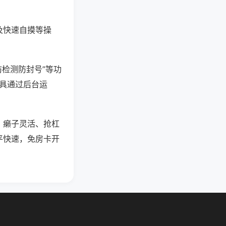
及快速自摸等操
防检测防封号”等功
工具通过后台运
、癞子灵活、抢杠
平快速，免房卡开