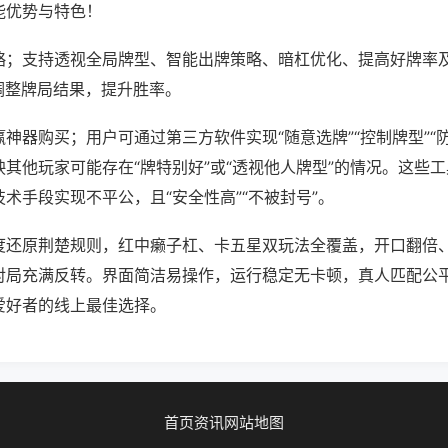
能优势与特色！
略；支持透视全局牌型、智能出牌策略、暗杠优化、提高好牌率
调整牌局结果，提升胜率。
神器购买；用户可通过第三方软件实现“随意选牌”“控制牌型”“
其他玩家可能存在“牌特别好”或“透视他人牌型”的情况。这些
术手段实现不平公，且“安全性高”“不被封号”。
度还原荆楚规则，红中癞子杠、卡五星双玩法全覆盖，开口翻倍
对局充满反转。界面简洁易操作，运行稳定无卡顿，真人匹配公
爱好者的线上最佳选择。
首页
资讯
网站地图