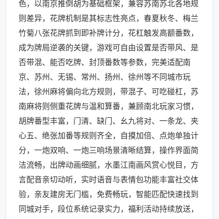
色，以南京推倒胡为基础框架，兼容苏南苏北各地规
则差异，花牌机制是其标志性亮点，春夏秋冬、梅兰
竹菊八张花牌抓到即补牌计分，花杠触发高额番数，
成为牌局逆袭的关键，游戏可自由设置是否带风、是
否带混、能否吃牌、封顶番数等参数，完美适配南
京、苏州、无锡、常州、扬州、徐州等不同城市玩
法，徐州麻将偏向北方规则，带混子、可吃碰杠，苏
南麻将则侧重花牌与温和算番，兼顾南北玩家习惯，
胡牌番型丰富，门清、缺门、幺九将对、一条龙、夹
心五、绝张加番等规则齐全，自摸加倍、点炮单独计
分，一炮双响、一炮三响场景清晰结算，操作界面简
洁流畅，出牌动画细腻，水墨江南画风赏心悦目，方
言配音亲切动听，实时语音与表情包功能丰富社交体
验，亲友建房无门槛，免费畅玩，智能匹配快速找到
同城对手，段位系统记录实力，福利活动持续放送，