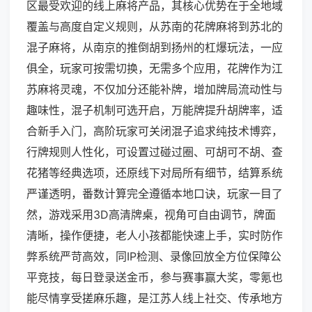
区最受欢迎的线上麻将产品，其核心优势在于全地域
覆盖与高度自定义规则，从苏南的花牌麻将到苏北的
混子麻将，从南京的推倒胡到扬州的杠爆玩法，一应
俱全，玩家可按需切换，无需多个应用，花牌作为江
苏麻将灵魂，不仅加分还能补牌，增加牌局流动性与
趣味性，混子机制可选开启，万能牌提升胡牌率，适
合新手入门，高阶玩家可关闭混子追求纯技术博弈，
行牌规则人性化，可设置过碰过圈、可胡可不胡、查
花猪等经典选项，还原线下对局所有细节，结算系统
严谨透明，番数计算完全遵循本地口诀，玩家一目了
然，游戏采用3D高清牌桌，视角可自由调节，牌面
清晰，操作便捷，老人小孩都能快速上手，实时防作
弊系统严苛高效，同IP检测、录像回放全方位保障公
平竞技，每日登录送金币，参与赛事赢大奖，零氪也
能尽情享受搓麻乐趣，是江苏人线上社交、传承地方