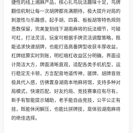
捷性的线上湘麻产品，核心扎鸟玩法趣味十足，鸟牌
翻倍机制让每一次胡牌都充满期待，极大提升对局的
刺激性与乐趣感，起手胡、四喜、板板胡等特色规则
悉数保留，完美复刻线下湖南麻将的玩法细节，可碰
可杠，打法灵活，玩家可根据手牌灵活调整策略，既
能追求快速胡牌，也能打造高番牌型收获丰厚收益，
杠牌结算实时到账，明杠暗杠收益区分明确，界面设
计简洁大方，牌面清晰直观，适配各类手机机型，运
行稳定无卡顿，方言配音地道传神，搓牌、胡牌音效
极具代入感，仿佛置身湖南本地麻将馆，支持多种对
局模式，快速匹配、好友约局、竞技赛事应有尽有，
新手有智能提示辅助，老手能自由竞技，公平公正有
挂，既能休闲解压，也能比拼牌技，是体验湖南麻将
的绝佳选择。