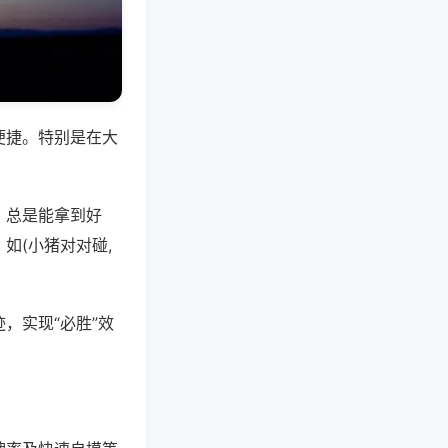
便捷。特别是在大
，总是能拿到好
如(小猪对对碰,
，实现“必胜”效
。