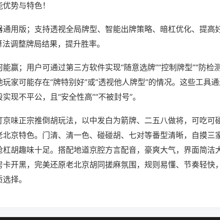
能优势与特色！
器通用版；支持透视全局牌型、智能出牌策略、暗杠优化、提高
算法调整牌局结果，提升胜率。
能赢；用户可通过第三方软件实现“随意选牌”“控制牌型”“防检
玩家可能存在“牌特别好”或“透视他人牌型”的情况。这些工具
实现不平公，且“安全性高”“不被封号”。
打京味正宗推倒胡玩法，以中发白为箭牌、二五八做将，可吃可
老北京特色。门清、清一色、碰碰胡、七对等番型清晰，自摸三
抢杠胡趣味十足。搭配地道京腔方言配音，豪爽大气，界面简洁
房卡开黑，完美还原老北京胡同搓麻氛围，规则易懂、节奏轻快
质选择。