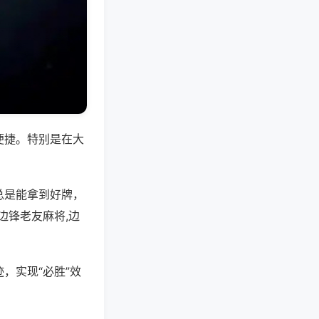
便捷。特别是在大
总是能拿到好牌，
边锋老友麻将,边
，实现“必胜”效
。