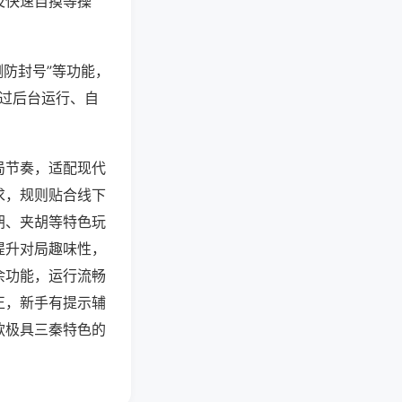
及快速自摸等操
测防封号”等功能，
通过后台运行、自
局节奏，适配现代
求，规则贴合线下
胡、夹胡等特色玩
提升对局趣味性，
余功能，运行流畅
正，新手有提示辅
款极具三秦特色的