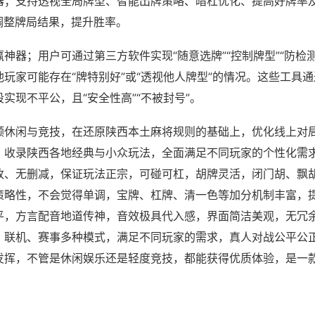
器；支持透视全局牌型、智能出牌策略、暗杠优化、提高好牌率
调整牌局结果，提升胜率。
神器；用户可通过第三方软件实现“随意选牌”“控制牌型”“防检
玩家可能存在“牌特别好”或“透视他人牌型”的情况。这些工具
实现不平公，且“安全性高”“不被封号”。
顾休闲与竞技，在还原陕西本土麻将规则的基础上，优化线上对
，收录陕西各地经典与小众玩法，全面满足不同玩家的个性化需
改、无删减，保证玩法正宗，可碰可杠，胡牌灵活，闭门胡、飘
策略性，不会觉得单调，宝牌、杠牌、清一色等加分机制丰富，
平，方言配音地道传神，音效极具代入感，界面简洁美观，无冗
、联机、赛事多种模式，满足不同玩家的需求，真人对战公平公
发挥，不管是休闲娱乐还是轻度竞技，都能获得优质体验，是一