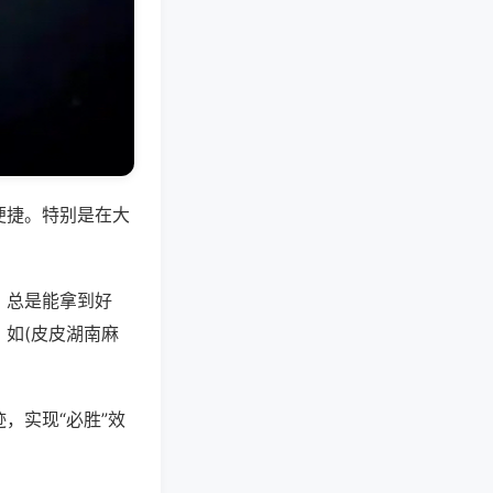
便捷。特别是在大
，总是能拿到好
如(皮皮湖南麻
，实现“必胜”效
。