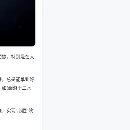
便捷。特别是在大
好，总是能拿到好
如(闽游十三水,
，实现“必胜”效
。