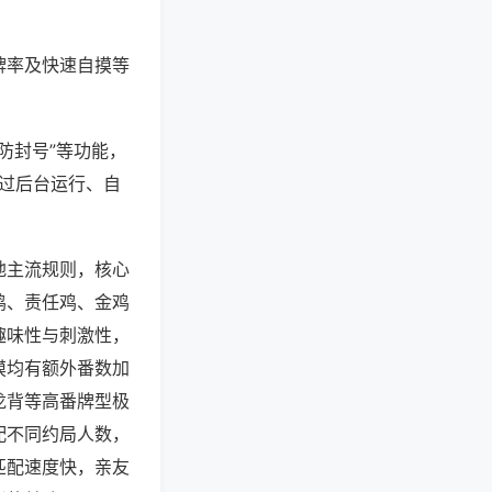
牌率及快速自摸等
防封号”等功能，
通过后台运行、自
地主流规则，核心
鸡、责任鸡、金鸡
趣味性与刺激性，
摸均有额外番数加
龙背等高番牌型极
配不同约局人数，
匹配速度快，亲友