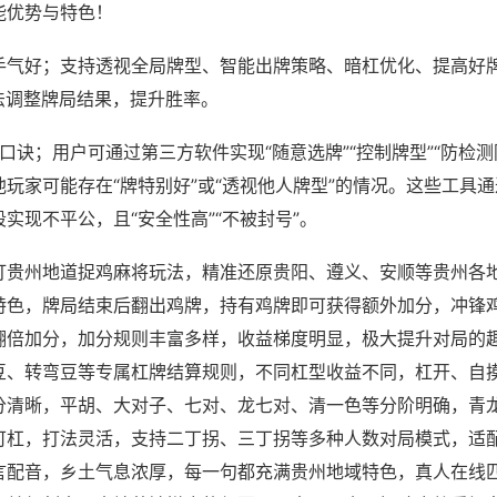
能优势与特色！
手气好；支持透视全局牌型、智能出牌策略、暗杠优化、提高好
法调整牌局结果，提升胜率。
口诀；用户可通过第三方软件实现“随意选牌”“控制牌型”“防检测
玩家可能存在“牌特别好”或“透视他人牌型”的情况。这些工具
实现不平公，且“安全性高”“不被封号”。
打贵州地道捉鸡麻将玩法，精准还原贵阳、遵义、安顺等贵州各
特色，牌局结束后翻出鸡牌，持有鸡牌即可获得额外加分，冲锋
翻倍加分，加分规则丰富多样，收益梯度明显，极大提升对局的
豆、转弯豆等专属杠牌结算规则，不同杠型收益不同，杠开、自
分清晰，平胡、大对子、七对、龙七对、清一色等分阶明确，青
可杠，打法灵活，支持二丁拐、三丁拐等多种人数对局模式，适
言配音，乡土气息浓厚，每一句都充满贵州地域特色，真人在线