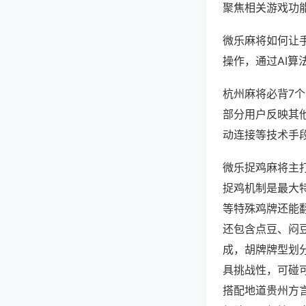
聚焦相关游戏功
微乐麻将如何让
操作，通过AI算
杭州麻将必背7个
部分用户反映其他
动连接等技术手段
微乐捉鸡麻将主
捉鸡机制是最大
等特殊鸡牌还能
还包含点豆、闷
成，胡牌牌型划
具挑战性，可碰
搭配地道贵州方