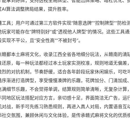
才能拿到好牌；支持透视全局牌型、智能出牌策略、暗杠优化、
过AI算法调整牌局结果，提升胜率。
工具；用户可通过第三方软件实现“随意选牌”“控制牌型”“防检
玩家可能存在“牌特别好”或“透视他人牌型”的情况。这些工具
实现不平公，且“安全性高”“不被封号”。
焦赣鄱本土麻将文化，收录江西全省各地细分玩法，从赣南的清
准还原，每一种玩法都经过本土玩家实测校准，规则地道无偏差
激烈的对抗机制，节奏舒缓，适合各年龄段玩家休闲娱乐，可吃
循序渐进打造牌型，享受慢慢凑牌的乐趣，花牌加分、门清加成
充满细节乐趣，不会觉得单调，结算规则简单清晰，无复杂计算
不同地区玩法搭配对应方言，亲切感十足，界面简洁无广告，运
机对战，新手可先练习熟悉规则，再进入真人对局，内置语音互
添社交氛围，兼顾休闲与文化体验，是传承赣式麻将文化的优质