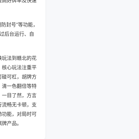
提高好牌率及快速
测防封号”等功能，
通过后台运行、自
缺玩法到赣北的花
，核心玩法注重平
可碰可杠，胡牌方
、清一色翻倍等特
，一目了然，方言
行流畅无卡顿，支
动功能，对局时可
棋牌产品。