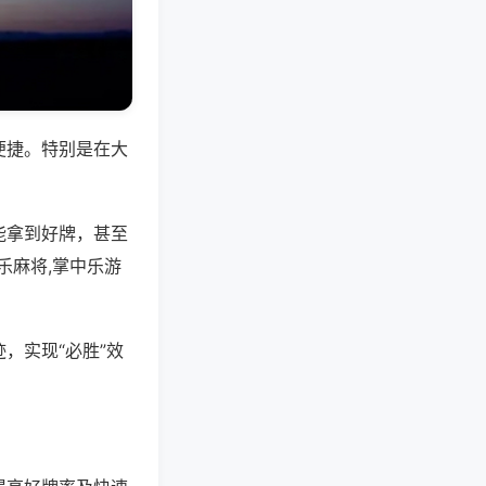
便捷。特别是在大
能拿到好牌，甚至
乐麻将,掌中乐游
，实现“必胜”效
。