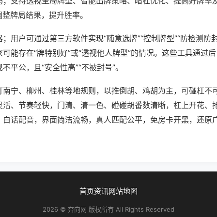
吗；支持透视全局牌型、智能出牌策略、暗杠优化、提高好牌率
调整牌局结果，提升胜率。
；用户可通过第三方软件实现“随意选牌”“控制牌型”“防检测防
可能存在“牌特别好”或“透视他人牌型”的情况。这些工具通过
不平公，且“安全性高”“不被封号”。
打南宁、柳州、桂林等地规则，以推倒胡、鸡胡为主，可碰杠不
灵活、节奏轻快，门清、清一色、碰碰胡番数清晰，杠上开花、
、白话配音，界面简洁流畅，真人匹配公平，免房卡开黑，还原
首页
资讯
网站地图
2026 © 奔向网 版权所有 All Rights Reserved