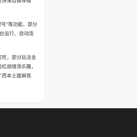
及快速自摸等操
封号”等功能，部分
后台运行、自动连
可吃，部分玩法含
抢杠胡增添乐趣，
广西本土搓麻氛