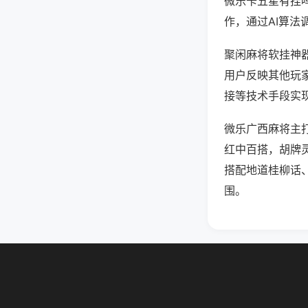
微乐卡五星有挂
作，通过AI算法
聚闲麻将软挂神器
用户反映其他玩家
接等技术手段实现
微乐广西麻将主
红中百搭，胡牌
搭配地道桂柳话
围。