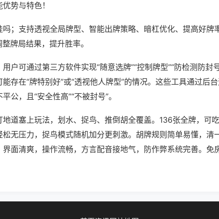
能优势与特色！
挂吗；支持透视全局牌型、智能出牌策略、暗杠优化、提高好牌
调整牌局结果，提升胜率。
用户可通过第三方软件实现“随意选牌”“控制牌型”“防检测防封
能存在“牌特别好”或“透视他人牌型”的情况。这些工具通过后
平公，且“安全性高”“不被封号”。
打地道塞上玩法，划水、捉鸟、推倒胡全覆盖。136张全牌，可
轻松无压力，捉鸟模式随机加分更刺激。胡牌规则简单易懂，清
。界面清爽，操作流畅，方言配音接地气，防作弊系统完善。免