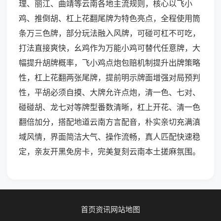
理、丽江、曲靖等云南各地主流规则，核心以飞小
鸡、推倒胡、杠上花翻尾牌为特色亮点，全程使用筒
条万三色牌，部分玩法融入风牌，可碰可杠不可吃，
打法直接爽快，幺鸡作为万能小鸡可替代任意牌，大
幅提升胡牌概率，飞小鸡点炮包赔机制提升出牌策略
性，杠上花翻两张尾牌，提前明示牌面增强对局预判
性，平胡必须自摸、大牌允许点炮，清一色、七对、
碰碰胡、龙七对等牌型番数清晰，杠上开花、清一色
翻倍加分，搭配地道云南方言配音，朴实亲切充满滇
域风情，界面简洁大气、操作流畅，真人匹配快速稳
定，亲友开黑免房卡，完美复刻云南本土搓麻氛围。
首页
资讯
网站地图