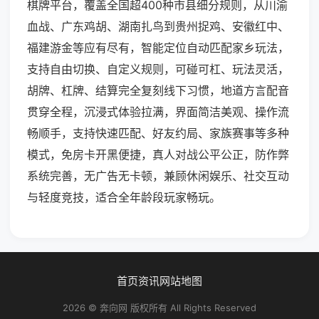
棋牌平台，覆盖全国超400种市县细分规则，从川渝
血战、广东鸡胡、湖南扎鸟到贵州捉鸡、安徽红中、
福建游金等应有尽有，智能定位自动匹配家乡玩法，
支持自由切换、自定义规则，可碰可杠、玩法灵活，
胡牌、杠牌、结算完全复刻线下习惯，地道方言配音
贯穿全程，沉浸式体验拉满，界面简洁美观、操作流
畅顺手，支持快速匹配、好友约局、家族赛事等多种
模式，免房卡开黑便捷，真人对战公平公正，防作弊
系统完善，无广告无卡顿，兼顾休闲娱乐、社交互动
与轻度竞技，适合全年龄段玩家畅玩。
首页
资讯
网站地图
2026 © 奔向网 版权所有 All Rights Reserved