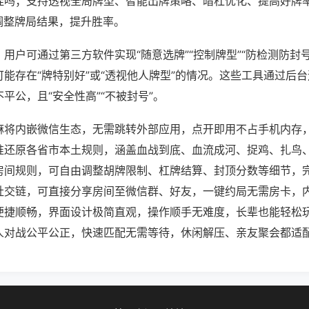
挂吗；支持透视全局牌型、智能出牌策略、暗杠优化、提高好牌
调整牌局结果，提升胜率。
用户可通过第三方软件实现“随意选牌”“控制牌型”“防检测防封
能存在“牌特别好”或“透视他人牌型”的情况。这些工具通过后
平公，且“安全性高”“不被封号”。
麻将内嵌微信生态，无需跳转外部应用，点开即用不占手机内存
准还原各省市本土规则，涵盖血战到底、血流成河、捉鸡、扎鸟
房间规则，可自由调整胡牌限制、杠牌结算、封顶分数等细节，
社交链，可直接分享房间至微信群、好友，一键约局无需房卡，
便捷顺畅，界面设计极简直观，操作顺手无难度，长辈也能轻松
人对战公平公正，快速匹配无需等待，休闲解压、亲友聚会都适