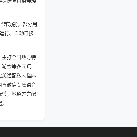
率及快速自摸等操
号”等功能，部分用
台运行、自动连接
，主打全国地方特
、游金等多元玩
完美适配私人搓麻
内置微信专属语音
玩转，地道方言配
配。