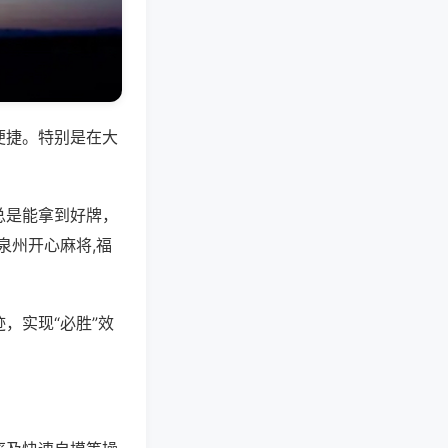
便捷。特别是在大
总是能拿到好牌，
泉州开心麻将,福
，实现“必胜”效
。