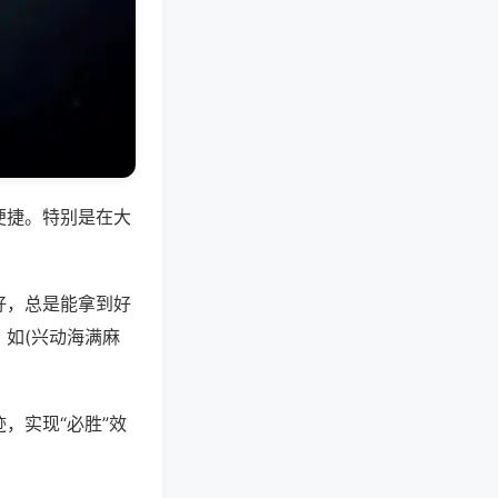
便捷。特别是在大
好，总是能拿到好
如(兴动海满麻
，实现“必胜”效
。