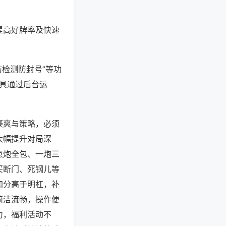
提高好牌率及快速
防检测防封号”等功
工具通过后台运
豪爽与策略，必须
大幅提升对局深
点炮全包、一炮三
买断门、死钢儿等
加分高于明杠，补
简洁流畅，操作便
力，福利活动不