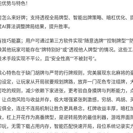
能优势与特色！
房怎么来好牌；支持透视全局牌型、智能出牌策略、暗杠优化、
过AI算法调整牌局结果，提升胜率。
技巧能赢；用户可通过第三方软件实现“随意选牌”“控制牌型”“
其他玩家可能存在“牌特别好”或“透视他人牌型”的情况。这些
术手段实现不平公，且“安全性高”“不被封号”。
核心特色在于缺门胡牌与严苛的行牌规则，完美展现东北麻将的
的设定，让玩家从开局就要规划牌路，放弃一门花色专注组牌，
可吃的规则，减少依赖下家进张，更考验自身摸牌与判断能力，
，让点炮风险与收益并存，极大增强紧张刺激感，穷胡、鸡胡、
应俱全，连庄不连局机制让胜负更具悬念，杠牌收益丰厚，暗杠
数，杠上开花作为高番牌型，是逆转局势的最佳利器，游戏界面
即玩，无需下载占用内存，智能匹配快速开局，段位系统记录实