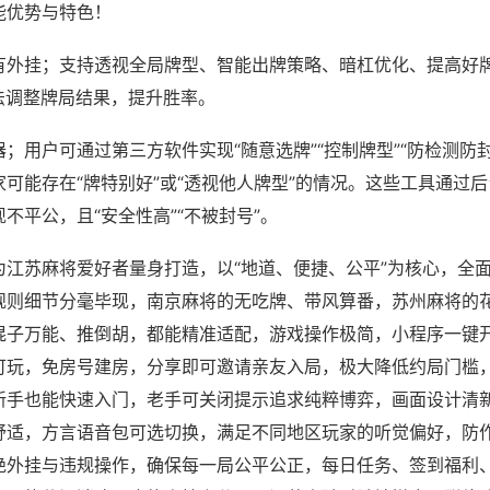
能优势与特色！
有外挂；支持透视全局牌型、智能出牌策略、暗杠优化、提高好
法调整牌局结果，提升胜率。
；用户可通过第三方软件实现“随意选牌”“控制牌型”“防检测防
可能存在“牌特别好”或“透视他人牌型”的情况。这些工具通过
不平公，且“安全性高”“不被封号”。
为江苏麻将爱好者量身打造，以“地道、便捷、公平”为核心，全
规则细节分毫毕现，南京麻将的无吃牌、带风算番，苏州麻将的
混子万能、推倒胡，都能精准适配，游戏操作极简，小程序一键
可玩，免房号建房，分享即可邀请亲友入局，极大降低约局门槛
新手也能快速入门，老手可关闭提示追求纯粹博弈，画面设计清
舒适，方言语音包可选切换，满足不同地区玩家的听觉偏好，防
绝外挂与违规操作，确保每一局公平公正，每日任务、签到福利