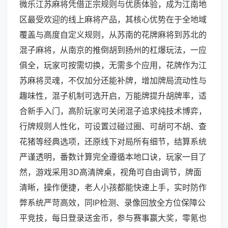
微乐江苏麻将凭借正宗规则与优质体验，成为江南地
区最受欢迎的线上麻将产品，其核心优势在于全地域
覆盖与高度自定义规则，从苏南的花牌麻将到苏北的
混子麻将，从南京的推倒胡到扬州的杠爆玩法，一应
俱全，玩家可按需切换，无需多个应用，花牌作为江
苏麻将灵魂，不仅加分还能补牌，增加牌局流动性与
趣味性，混子机制可选开启，万能牌提升胡牌率，适
合新手入门，高阶玩家可关闭混子追求纯技术博弈，
行牌规则人性化，可设置过碰过圈、可胡可不胡、查
花猪等经典选项，还原线下对局所有细节，结算系统
严谨透明，番数计算完全遵循本地口诀，玩家一目了
然，游戏采用3D高清牌桌，视角可自由调节，牌面
清晰，操作便捷，老人小孩都能快速上手，实时防作
弊系统严苛高效，同IP检测、录像回放全方位保障公
平竞技，每日登录送金币，参与赛事赢大奖，零氪也