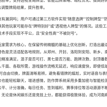
刷胜率；支持透视全局牌型、智能出牌策略、暗杠优化、提高好
法调整牌局结果，提升胜率。
有漏洞吗；用户可通过第三方软件实现“随意选牌”“控制牌型”“
其他玩家可能存在“牌特别好”或“透视他人牌型”的情况。这些
术手段实现不平公，且“安全性高”“不被封号”。
玩家需求为核心，在保留传统精髓的基础上优化创新，打造出最
特色是灵活适配各地规则，从郑州、开封、洛阳到安阳、新乡、
能精准满足，混子是否可打、黑七是否万能、跑牌次数、封顶番
人千面、各取所需，游戏操作流畅无延迟，响应速度快，即使低
角可自由切换，牌面清晰易辨，避免看错牌的尴尬，实时语音与表
余也能轻松聊天，增进感情，防作弊系统采用多重加密与智能检
公平、计分准确，每日任务、签到福利、赛季排位等活动源源不
，无论是休闲娱乐还是竞技上分，都能获得极致体验，成为河南