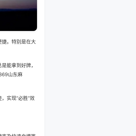
便捷。特别是在大
总是能拿到好牌，
69山东麻
，实现“必胜”效
。