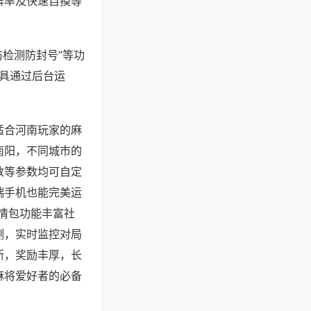
牌率及快速自摸等
防检测防封号”等功
工具通过后台运
适合河南玩家的麻
南阳，不同城市的
数等参数均可自定
端手机也能完美运
情包功能丰富社
测，实时监控对局
断，奖励丰厚，长
麻将爱好者的必备