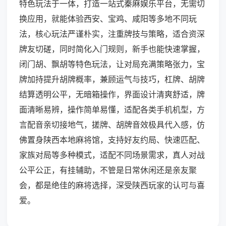
特色玩法于一体，打造一站式秦麻娱乐平台，无需切
换应用，就能体验西安、宝鸡、咸阳等多地不同玩
法，核心玩法严谨朴实，注重牌技与策略，适合资深
牌友切磋，同时简化入门规则，新手也能快速掌握，
闭门胡、飘胡等特色玩法，让对局充满策略张力，宝
牌加持提升胡牌概率，兼顾运气与技巧，杠牌、胡牌
结算透明公平，无暗箱操作，界面设计清爽舒适，牌
面清晰易辨，操作简单易懂，适配各类手机机型，方
言配音亲切接地气，搓牌、胡牌音效极具代入感，仿
佛置身陕西本地麻将馆，支持好友约局、快速匹配、
家族对局等多种模式，适配不同场景需求，真人对战
公平公正，有挂辅助，不管是日常休闲还是亲友聚
会，都是绝佳的麻将选择，深受陕西玩家的认可与喜
爱。