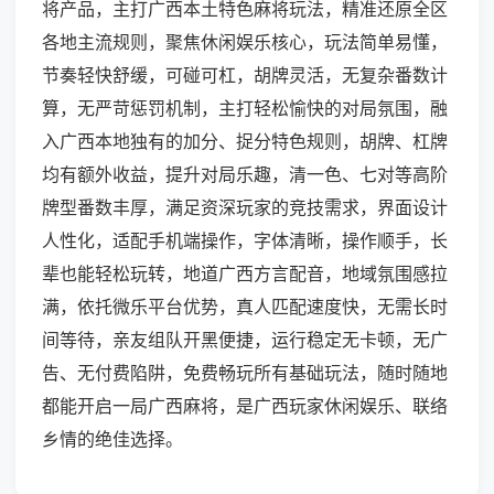
将产品，主打广西本土特色麻将玩法，精准还原全区
各地主流规则，聚焦休闲娱乐核心，玩法简单易懂，
节奏轻快舒缓，可碰可杠，胡牌灵活，无复杂番数计
算，无严苛惩罚机制，主打轻松愉快的对局氛围，融
入广西本地独有的加分、捉分特色规则，胡牌、杠牌
均有额外收益，提升对局乐趣，清一色、七对等高阶
牌型番数丰厚，满足资深玩家的竞技需求，界面设计
人性化，适配手机端操作，字体清晰，操作顺手，长
辈也能轻松玩转，地道广西方言配音，地域氛围感拉
满，依托微乐平台优势，真人匹配速度快，无需长时
间等待，亲友组队开黑便捷，运行稳定无卡顿，无广
告、无付费陷阱，免费畅玩所有基础玩法，随时随地
都能开启一局广西麻将，是广西玩家休闲娱乐、联络
乡情的绝佳选择。