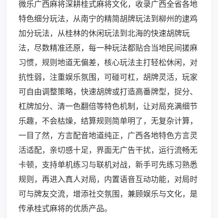
微乐广西麻将深耕桂式麻将文化，收录广西全省各地
特色细分玩法，从南宁的精简胡牌玩法到柳州的逮鸡
加分玩法，从桂林的休闲玩法到北海的快速胡牌玩
法，尽数精准还原，每一种玩法都贴合当地民间搓麻
习惯，规则地道无偏差，核心玩法主打轻松休闲，对
抗性弱，注重娱乐氛围，可碰可杠，胡牌灵活，玩家
可自由调整策略，快速胡牌或打造高番牌型，捉分、
杠牌加分、清一色翻倍等特色机制，让对局充满细节
乐趣，不会枯燥，结算规则简单明了，无复杂计算，
一目了然，方言配音地道纯正，广西各地特色方言灵
活适配，亲切感十足，界面无广告干扰，运行流畅无
卡顿，支持单机练习与联机对战，新手可先练习熟悉
规则，再进入真人对局，内置语音互动功能，对局时
可与牌友交流，增添社交氛围，兼顾娱乐与文化，是
传承桂式麻将的优质产品。