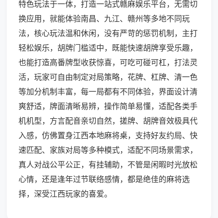
特色玩法于一体，打造一站式赣麻娱乐平台，无需切
换应用，就能体验南昌、九江、赣州等多地不同玩
法，核心玩法温和休闲，没有严苛的惩罚机制，主打
轻松娱乐，胡牌门槛适中，既能快速胡牌享受乐趣，
也能打造高番牌型收获惊喜，可吃可碰可杠，打法灵
活，玩家可自由制定对局策略，花牌、杠牌、清一色
等加分机制丰富，每一局都有不同体验，界面设计清
爽舒适，牌面清晰易辨，操作简单易懂，适配各类手
机机型，方言配音亲切自然，搓牌、胡牌音效极具代
入感，仿佛置身江西本地麻将桌，支持好友约局、快
速匹配、家族对局等多种模式，适配不同场景需求，
真人对战公平公正，有挂辅助，不管是闲暇时光放松
心情，还是逢年过节联络感情，都是绝佳的麻将选
择，深受江西玩家的喜爱。