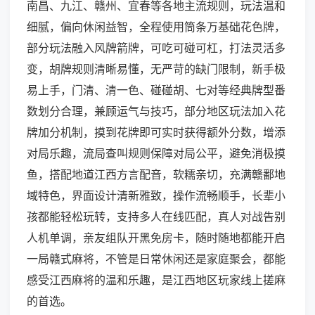
南昌、九江、赣州、宜春等各地主流规则，玩法温和
细腻，偏向休闲益智，全程使用筒条万基础花色牌，
部分玩法融入风牌箭牌，可吃可碰可杠，打法灵活多
变，胡牌规则清晰易懂，无严苛的缺门限制，新手极
易上手，门清、清一色、碰碰胡、七对等经典牌型番
数划分合理，兼顾运气与技巧，部分地区玩法加入花
牌加分机制，摸到花牌即可实时获得额外分数，增添
对局乐趣，流局查叫规则保障对局公平，避免消极摸
鱼，搭配地道江西方言配音，软糯亲切，充满赣鄱地
域特色，界面设计清新雅致，操作流畅顺手，长辈小
孩都能轻松玩转，支持多人在线匹配，真人对战告别
人机单调，亲友组队开黑免房卡，随时随地都能开启
一局赣式麻将，不管是日常休闲还是家庭聚会，都能
感受江西麻将的温和乐趣，是江西地区玩家线上搓麻
的首选。