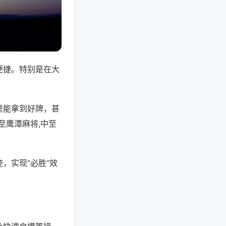
便捷。特别是在大
是能拿到好牌，甚
至鹰潭麻将,中至
，实现“必胜”效
。