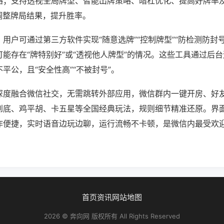
略；支持透视全局牌型、智能出牌策略、暗杠优化、提高好牌率
调整牌局结果，提升胜率。
用户可通过第三方软件实现“随意选牌”“控制牌型”“防检测防封
能存在“牌特别好”或“透视他人牌型”的情况。这些工具通过后
平公，且“安全性高”“不被封号”。
深度融合微信社交，无需跳转外部应用，微信群内一键开房、好
到底、鸡平胡、卡五星等全国经典玩法，规则细节精准还原。界
作便捷，实时语音边玩边聊，运行流畅不卡顿，是微信内最受欢
首页
资讯
网站地图
2026 © 奔向网 版权所有 All Rights Reserved