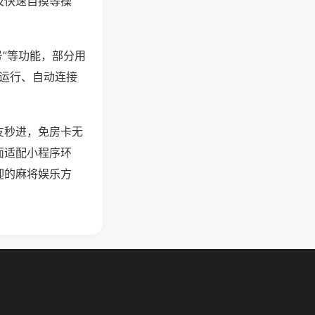
及快速自摸等操
号”等功能，部分用
台运行、自动连接
友秒进，免房卡无
面适配小程序环
迎的麻将娱乐方