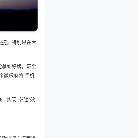
便捷。特别是在大
能拿到好牌，甚至
序微乐麻将,手机
，实现“必胜”效
。