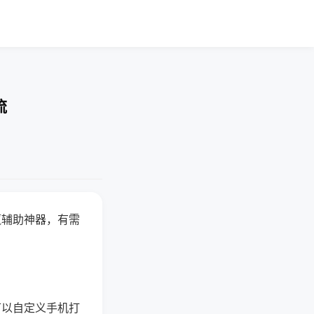
流
赢辅助神器，有需
可以自定义手机打