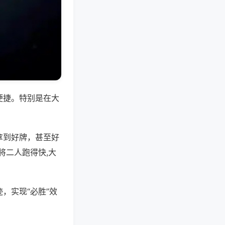
便捷。特别是在大
拿到好牌，甚至好
将二人跑得快,大
，实现“必胜”效
。