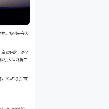
便捷。特别是在大
能拿到好牌，甚至
麻将,大唐麻将二
，实现“必胜”效
。