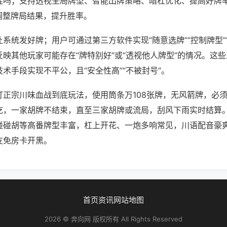
挂吗；支持透视全局牌型、智能出牌策略、暗杠优化、提高好牌
调整牌局结果，提升胜率。
系统发好牌；用户可通过第三方软件实现“随意选牌”“控制牌型”
映其他玩家可能存在“牌特别好”或“透视他人牌型”的情况。这
术手段实现不平公，且“安全性高”“不被封号”。
打正宗川味血战到底玩法，使用筒条万108张牌，无风箭牌，必
吃，一家胡牌不结束，直至三家胡牌或流局，刮风下雨实时结算
碰碰胡等高番牌型丰富，杠上开花、一炮多响常见，川语配音豪
友免房卡开黑。
首页
资讯
网站地图
2026 © 奔向网 版权所有 All Rights Reserved