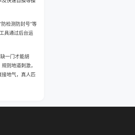
率及快速自摸等操
“防检测防封号”等
些工具通过后台运
须缺一门才能胡
。规则地道刺激，
爽接地气，真人匹