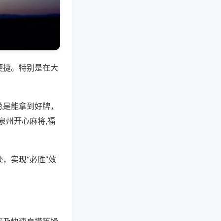
便捷。特别是在大
总是能拿到好牌，
泉州开心麻将,福
，实现“必胜”效
。