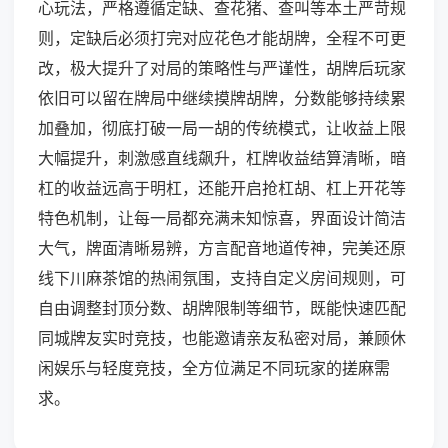
心玩法，严格遵循定缺、查花猪、查叫等本土严苛规
则，定缺后必须打完对应花色才能胡牌，全程不可更
改，极大提升了对局的策略性与严谨性，胡牌后玩家
依旧可以留在牌局中继续摸牌胡牌，分数能够持续累
加叠加，彻底打破一局一胡的传统模式，让收益上限
大幅提升，刺激感直线飙升，杠牌收益结算清晰，暗
杠的收益远高于明杠，还能开启抢杠胡、杠上开花等
特色机制，让每一局都充满未知惊喜，界面设计简洁
大气，牌面清晰易辨，方言配音地道传神，完美还原
线下川麻茶馆的热闹氛围，支持自定义房间规则，可
自由调整封顶分数、胡牌限制等细节，既能快速匹配
同城牌友实时竞技，也能邀请亲友私密对局，兼顾休
闲娱乐与轻度竞技，全方位满足不同玩家的搓麻需
求。