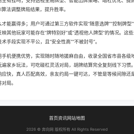
地主有挂吗；支持透视全局牌型、智能出牌策略、暗杠优化、提
AI算法调整牌局结果，提升胜率。
才能赢得多；用户可通过第三方软件实现“随意选牌”“控制牌型”
映其他玩家可能存在“牌特别好”或“透视他人牌型”的情况。这
术手段实现不平公，且“安全性高”“不被封号”。
用手机便携优势，实现随时随地搓麻自由，收录全国省市县各级
玩遍家乡玩法，可吃碰杠灵活对局，胡牌结算完全复刻线下习惯
响应快，真人匹配高效，亲友约局一键可达，不管是等候间隙还
将对局。
首页
资讯
网站地图
2026 © 奔向网 版权所有 All Rights Reserved