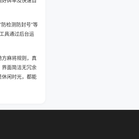
高好牌率及快速自
“防检测防封号”等
些工具通过后台运
地方麻将规则，真
。界面简洁无冗余
是休闲时光，都能