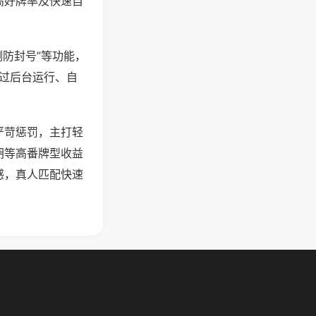
高好牌率及快速自
测防封号”等功能，
通过后台运行、自
严苛惩罚，主打轻
胡等高番牌型收益
感，真人匹配快速