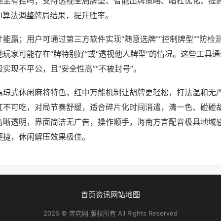
地主有挂吗；支持透视全局牌型、智能出牌策略、暗杠优化、提
AI算法调整牌局结果，提升胜率。
才能赢；用户可通过第三方软件实现“随意选牌”“控制牌型”“防检
玩家可能存在“牌特别好”或“透视他人牌型”的情况。这些工具
实现不平公，且“安全性高”“不被封号”。
焦琼式休闲麻将特色，红中万能机制让胡牌更轻松，打法温和无
杠不可吃，对局节奏舒缓，适合碎片化时间消遣，清一色、碰碰
清晰透明，界面简洁无广告，操作顺手，海南方言配音极具地域
便捷，休闲解压效果极佳。
首页
资讯
网站地图
2026 © 奔向网 版权所有 All Rights Reserved