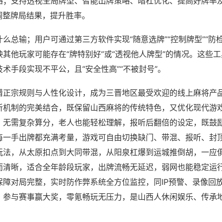
略；支持透视全局牌型、智能出牌策略、暗杠优化、提高好牌率
调整牌局结果，提升胜率。
么总输；用户可通过第三方软件实现“随意选牌”“控制牌型”“防
其他玩家可能存在“牌特别好”或“透视他人牌型”的情况。这些
术手段实现不平公，且“安全性高”“不被封号”。
借正宗规则与人性化设计，成为三晋地区最受欢迎的线上麻将产
听机制的完美结合，既保留山西麻将的传统特色，又优化现代游
，无需复杂算分，老人也能轻松理解，报听后翻倍的设定，既鼓
每一手出牌都充满考量，游戏可自由切换缺门、带混、报听、封
玩法，从太原扣点到大同带混，从阳泉杠爆到运城推倒胡，一应
而清晰，适合全年龄段玩家，出牌流畅无延迟，弱网也能稳定运
保障对局完整，实时防作弊系统全方位监控，同IP预警、录像回
，参与赛事赢大奖，零氪畅玩无压力，是山西人休闲娱乐、传承