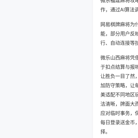
微乐福建麻将攻
作，通过AI算法
网易棋牌麻将为什
能，部分用户反映
行、自动连接等技
微乐山西麻将凭
于扣点结算与报
让胜负一目了然
加防守策略，让
美适配不同地区
洁清晰，牌面大
应对临时事务，
每日登录送金币
择。