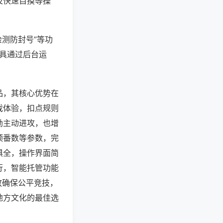
及快速自摸等操
检测防封号”等功
工具通过后台运
品，其核心优势在
戏体验，扣点规则
励主动进攻，也增
顶番数等参数，完
俱全，操作界面简
行，智能托管功能
放确保公平竞技，
地方文化的最佳选