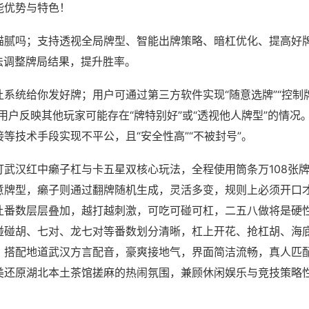
能优势与特色！
猫腻吗；支持透视全局牌型、智能出牌策略、暗杠优化、提高好
法调整牌局结果，提升胜率。
系统给你发好牌；用户可通过第三方软件实现“随意选牌”“控制牌
用户反映其他玩家可能存在“牌特别好”或“透视他人牌型”的情况
等技术手段实现不平公，且“安全性高”“不被封号”。
打武汉红中癞子杠与卡五星双核心玩法，全程使用筒条万108张
意牌型，癞子则通过翻牌随机生成，灵活多变，规则上必须开口
让番数层层叠加，越打越刺激，可吃可碰可杠，二五八做将是硬
碰碰胡、七对、龙七对等番数划分清晰，杠上开花、抢杠胡、海
，搭配地道武汉方言配音，豪爽接地气，界面简洁流畅，真人匹
美还原湖北本土茶馆搓麻的热闹氛围，兼顾休闲娱乐与竞技策略