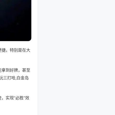
便捷。特别是在大
能拿到好牌，甚至
玩三打哈,白金岛
，实现“必胜”效
。