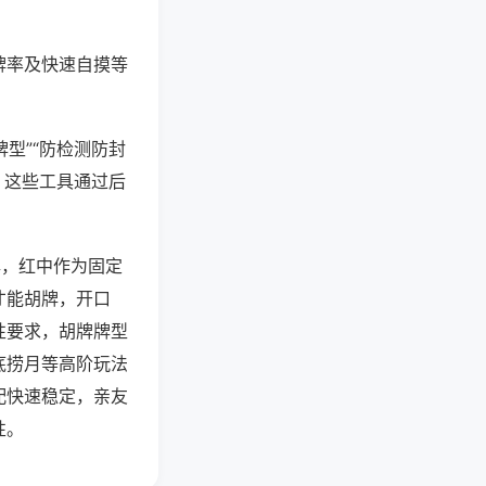
牌率及快速自摸等
型”“防检测防封
。这些工具通过后
牌，红中作为固定
才能胡牌，开口
性要求，胡牌牌型
底捞月等高阶玩法
配快速稳定，亲友
性。