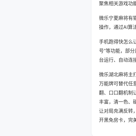
聚焦相关游戏功
微乐宁夏麻将有
操作，通过AI算
手机跑得快怎么让
号”等功能，部分
台运行、自动连接
微乐湖北麻将主
万能牌可替代任
翻、口口翻机制
丰富，清一色、
让对局充满反转
开黑免房卡，完